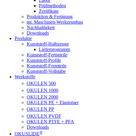
Labor
Prüfmethoden
Zertifikate
Produktion & Fertigung
int. Maschinen-Werkzeugbau
Nachhaltigkeit
Downloads
Produkte
Kunststoff-Halbzeuge
Lieferprogramm
Kunststoff-Fertigteile
Kunststoff-Profile
Kunststoff-Formteile
Kunststoff-Vollstäbe
Werkstoffe
OKULEN
500
OKULEN
1000
OKULEN
2000
OKULEN PE + Elastomer
OKULEN
PP
OKULEN
PVDF
OKULEN PTFE + PFA
Downloads
®
OKUSLIDE