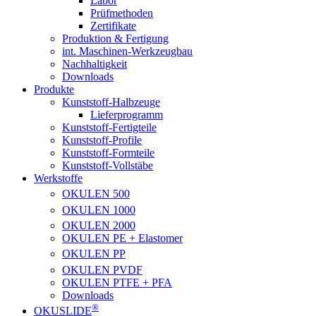
Labor
Prüfmethoden
Zertifikate
Produktion & Fertigung
int. Maschinen-Werkzeugbau
Nachhaltigkeit
Downloads
Produkte
Kunststoff-Halbzeuge
Lieferprogramm
Kunststoff-Fertigteile
Kunststoff-Profile
Kunststoff-Formteile
Kunststoff-Vollstäbe
Werkstoffe
OKULEN
500
OKULEN
1000
OKULEN
2000
OKULEN PE + Elastomer
OKULEN
PP
OKULEN
PVDF
OKULEN PTFE + PFA
Downloads
®
OKUSLIDE