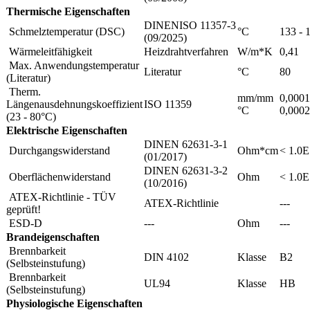
Thermische Eigenschaften
DINENISO 11357-3
Schmelztemperatur (DSC)
°C
133 - 
(09/2025)
Wärmeleitfähigkeit
Heizdrahtverfahren
W/m*K
0,41
Max. Anwendungstemperatur
Literatur
°C
80
(Literatur)
Therm.
mm/mm
0,0001
Längenausdehnungskoeffizient
ISO 11359
°C
0,000
(23 - 80°C)
Elektrische Eigenschaften
DINEN 62631-3-1
Durchgangswiderstand
Ohm*cm
< 1.0
(01/2017)
DINEN 62631-3-2
Oberflächenwiderstand
Ohm
< 1.0
(10/2016)
ATEX-Richtlinie - TÜV
ATEX-Richtlinie
---
geprüft!
ESD-D
---
Ohm
---
Brandeigenschaften
Brennbarkeit
DIN 4102
Klasse
B2
(Selbsteinstufung)
Brennbarkeit
UL94
Klasse
HB
(Selbsteinstufung)
Physiologische Eigenschaften