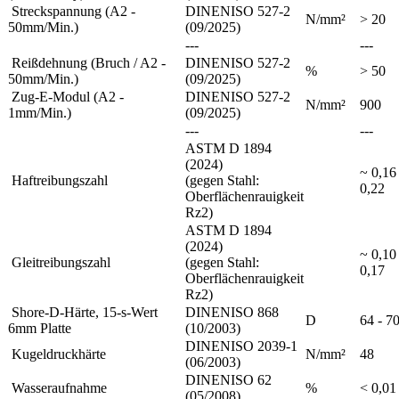
Streckspannung (A2 -
DINENISO 527-2
N/mm²
> 20
50mm/Min.)
(09/2025)
---
---
Reißdehnung (Bruch / A2 -
DINENISO 527-2
%
> 50
50mm/Min.)
(09/2025)
Zug-E-Modul (A2 -
DINENISO 527-2
N/mm²
900
1mm/Min.)
(09/2025)
---
---
ASTM D 1894
(2024)
~ 0,16 
Haftreibungszahl
(gegen Stahl:
0,22
Oberflächenrauigkeit
Rz2)
ASTM D 1894
(2024)
~ 0,10 
Gleitreibungszahl
(gegen Stahl:
0,17
Oberflächenrauigkeit
Rz2)
Shore-D-Härte, 15-s-Wert
DINENISO 868
D
64 - 7
6mm Platte
(10/2003)
DINENISO 2039-1
Kugeldruckhärte
N/mm²
48
(06/2003)
DINENISO 62
Wasseraufnahme
%
< 0,01
(05/2008)