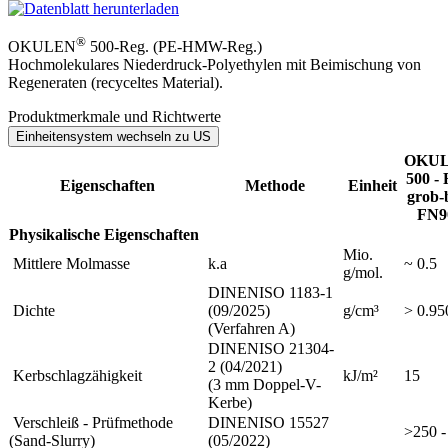
®
OKULEN
500-Reg. (PE-HMW-Reg.)
Hochmolekulares Niederdruck-Polyethylen mit Beimischung von
Regeneraten (recyceltes Material).
Produktmerkmale und Richtwerte
OKU
500 - 
Eigenschaften
Methode
Einheit
grob-
FN9
Physikalische Eigenschaften
Mio.
Mittlere Molmasse
k.a
~ 0.5
g/mol.
DINENISO 1183-1
Dichte
(09/2025)
g/cm³
> 0.95
(Verfahren A)
DINENISO 21304-
2 (04/2021)
Kerbschlagzähigkeit
kJ/m²
15
(3 mm Doppel-V-
Kerbe)
Verschleiß - Prüfmethode
DINENISO 15527
>250 -
(Sand-Slurry)
(05/2022)