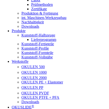
Labor
Prüfmethoden
Zertifikate
Produktion & Fertigung
int. Maschinen-Werkzeugbau
Nachhaltigkeit
Downloads
Produkte
Kunststoff-Halbzeuge
Lieferprogramm
Kunststoff-Fertigteile
Kunststoff-Profile
Kunststoff-Formteile
Kunststoff-Vollstäbe
Werkstoffe
OKULEN
500
OKULEN
1000
OKULEN
2000
OKULEN PE + Elastomer
OKULEN
PP
OKULEN
PVDF
OKULEN PTFE + PFA
Downloads
®
OKUSLIDE