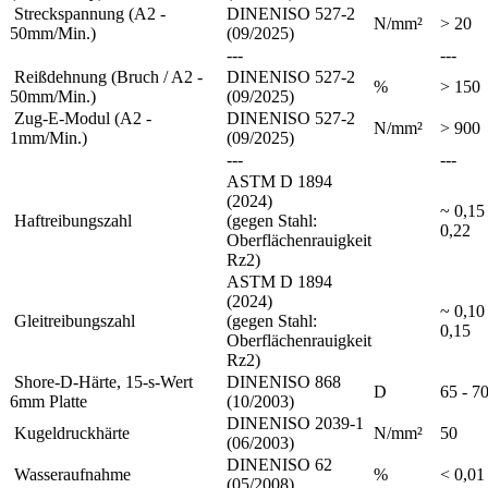
Streckspannung (A2 -
DINENISO 527-2
N/mm²
> 20
50mm/Min.)
(09/2025)
---
---
Reißdehnung (Bruch / A2 -
DINENISO 527-2
%
> 150
50mm/Min.)
(09/2025)
Zug-E-Modul (A2 -
DINENISO 527-2
N/mm²
> 900
1mm/Min.)
(09/2025)
---
---
ASTM D 1894
(2024)
~ 0,15 
Haftreibungszahl
(gegen Stahl:
0,22
Oberflächenrauigkeit
Rz2)
ASTM D 1894
(2024)
~ 0,10 
Gleitreibungszahl
(gegen Stahl:
0,15
Oberflächenrauigkeit
Rz2)
Shore-D-Härte, 15-s-Wert
DINENISO 868
D
65 - 7
6mm Platte
(10/2003)
DINENISO 2039-1
Kugeldruckhärte
N/mm²
50
(06/2003)
DINENISO 62
Wasseraufnahme
%
< 0,01
(05/2008)