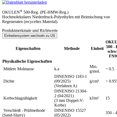
®
OKULEN
500-Reg. (PE-HMW-Reg.)
Hochmolekulares Niederdruck-Polyethylen mit Beimischung von
Regeneraten (recyceltes Material).
Produktmerkmale und Richtwerte
OKU
500 - 
Eigenschaften
Methode
Einheit
schwa
FN9
Physikalische Eigenschaften
Mio.
Mittlere Molmasse
k.a
~ 0.5
g/mol.
DINENISO 1183-1
Dichte
(09/2025)
g/cm³
> 0.95
(Verfahren A)
DINENISO 21304-
2 (04/2021)
Kerbschlagzähigkeit
kJ/m²
15
(3 mm Doppel-V-
Kerbe)
Verschleiß - Prüfmethode
DINENISO 15527
350 - 
(Sand-Slurry)
(05/2022)