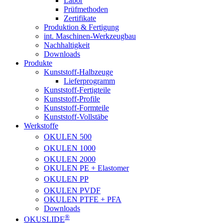
Labor
Prüfmethoden
Zertifikate
Produktion & Fertigung
int. Maschinen-Werkzeugbau
Nachhaltigkeit
Downloads
Produkte
Kunststoff-Halbzeuge
Lieferprogramm
Kunststoff-Fertigteile
Kunststoff-Profile
Kunststoff-Formteile
Kunststoff-Vollstäbe
Werkstoffe
OKULEN
500
OKULEN
1000
OKULEN
2000
OKULEN PE + Elastomer
OKULEN
PP
OKULEN
PVDF
OKULEN PTFE + PFA
Downloads
®
OKUSLIDE