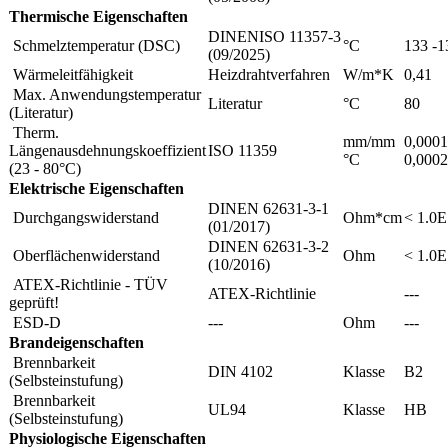
Thermische Eigenschaften
DINENISO 11357-3
Schmelztemperatur (DSC)
°C
133 -1
(09/2025)
Wärmeleitfähigkeit
Heizdrahtverfahren
W/m*K
0,41
Max. Anwendungstemperatur
Literatur
°C
80
(Literatur)
Therm.
mm/mm
0,0001
Längenausdehnungskoeffizient
ISO 11359
°C
0,000
(23 - 80°C)
Elektrische Eigenschaften
DINEN 62631-3-1
Durchgangswiderstand
Ohm*cm
< 1.0
(01/2017)
DINEN 62631-3-2
Oberflächenwiderstand
Ohm
< 1.0
(10/2016)
ATEX-Richtlinie - TÜV
ATEX-Richtlinie
---
geprüft!
ESD-D
---
Ohm
---
Brandeigenschaften
Brennbarkeit
DIN 4102
Klasse
B2
(Selbsteinstufung)
Brennbarkeit
UL94
Klasse
HB
(Selbsteinstufung)
Physiologische Eigenschaften