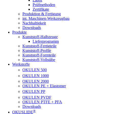
Labor
Prüfmethoden
Zertifikate
Produktion & Fertigung
int. Maschinen-Werkzeugbau
Nachhaltigkeit
Downloads
Produkte
Kunststoff-Halbzeuge
Lieferprogramm
Kunststoff-Fertigteile
Kunststoff-Profile
Kunststoff-Formteile
Kunststoff-Vollstäbe
Werkstoffe
OKULEN
500
OKULEN
1000
OKULEN
2000
OKULEN PE + Elastomer
OKULEN
PP
OKULEN
PVDF
OKULEN PTFE + PFA
Downloads
®
OKUSLIDE