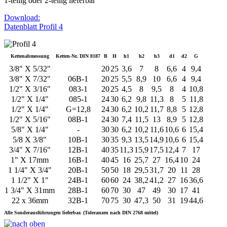
1-teilig oder 2-teilig lieferbar
Download:
Datenblatt Profil 4
Kettenabmessung
Ketten-Nr. DIN 8187
B
H
h1
h2
h3
d1
d2
G
3/8" X 5/32"
20
25
3,6
7
8
6,6
4
9,4
3/8" X 7/32"
06B-1
20
25
5,5
8,9
10
6,6
4
9,4
1/2" X 3/16"
083-1
20
25
4,5
8
9,5
8
4
10,8
1/2" X 1/4"
085-1
24
30
6,2
9,8
11,3
8
5
11,8
1/2" X 1/4"
G=12,8
24
30
6,2
10,2
11,7
8,8
5
12,8
1/2" X 5/16"
08B-1
24
30
7,4
11,5
13
8,9
5
12,8
5/8" X 1/4"
-
30
30
6,2
10,2
11,6
10,6
6
15,4
5/8 X 3/8"
10B-1
30
35
9,3
13,5
14,9
10,6
6
15,4
3/4" X 7/16"
12B-1
40
35
11,3
15,9
17,5
12,4
7
17
1" X 17mm
16B-1
40
45
16
25,7
27
16,4
10
24
1 1/4" X 3/4"
20B-1
50
50
18
29,5
31,7
20
11
28
1 1/2" X 1"
24B-1
60
60
24
38,2
41,2
27
16
36,6
1 3/4" X 31mm
28B-1
60
70
30
47
49
30
17
41
22 x 36mm
32B-1
70
75
30
47,3
50
31
19
44,6
Alle Sonderausführungen lieferbar. (Toleranzen nach DIN 2768 mittel)